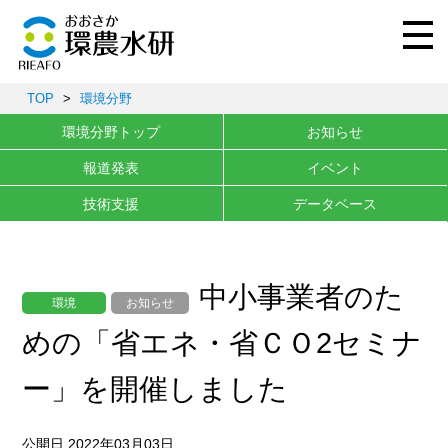
TOP
>
環境分野
環境分野トップ
お知らせ
報道発表
イベント
技術支援
データベース
中小事業者のた
環境
お知らせ
めの「省エネ・省ＣＯ2セミナ
ー」を開催しました
公開日 2022年03月03日