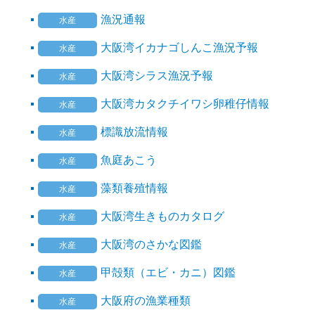
漁況通報
水産
大阪湾イカナゴしんこ漁況予報
水産
大阪湾シラス漁況予報
水産
大阪湾カタクチイワシ卵稚仔情報
水産
標識放流情報
水産
魚庭あこう
水産
藻類養殖情報
水産
大阪湾生きものカタログ
水産
大阪湾のさかな図鑑
水産
甲殻類（エビ・カニ）図鑑
水産
大阪府の漁業種類
水産