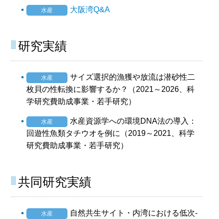
大阪湾Q&A
水産
研究実績
サイズ選択的漁獲や放流は潜砂性二
水産
枚貝の性転換に影響するか？（2021～2026、科
学研究費助成事業・若手研究）
水産資源学への環境DNA法の導入：
水産
回遊性魚類タチウオを例に（2019～2021、科学
研究費助成事業・若手研究）
共同研究実績
自然共生サイト・内湾における低次-
水産