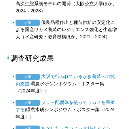
高次生態系網モデルの開発（大阪公立大学ほか、
2024～2028）
優良品種作出と種苗供給の安定化に
水産
よる国産ワカメ養殖のレジリエンス強化と生産増
大（水産研究・教育機構ほか、2021～2024）
調査研究成果
大阪で行われているかき養殖への技
水産
術支援[
環農水研シンポジウム・ポスター集
（2024年度）]
フリー配偶体を使ってワカメを養殖
水産
する
[環農水研シンポジウム・ポスター集（2024
年度）]
あかした（ウシノシタ科イヌノシ
水産