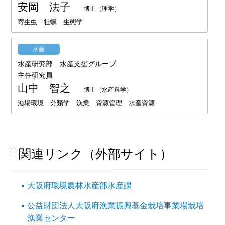
安岡 法子
博士（理学）
寄生虫 牡蠣 生態学
水産
水産研究部 水産支援グループ
主任研究員
山中 智之
博士（水産科学）
漁場環境 分類学 漁業 資源管理 水産資源
関連リンク（外部サイト）
大阪府環境農林水産部水産課
公益財団法人大阪府漁業振興基金栽培事業場栽培
漁業センター