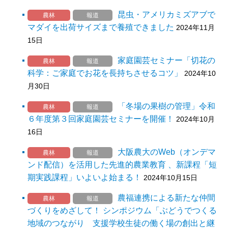
昆虫・アメリカミズアブで
農林
報道
マダイを出荷サイズまで養殖できました
2024年11月
15日
家庭園芸セミナー「切花の
農林
報道
科学：ご家庭でお花を長持ちさせるコツ」
2024年10
月30日
「冬場の果樹の管理」令和
農林
報道
６年度第３回家庭園芸セミナーを開催！
2024年10月
16日
大阪農大のWeb（オンデマ
農林
報道
ンド配信）を活用した先進的農業教育 、新課程「短
期実践課程」いよいよ始まる！
2024年10月15日
農福連携による新たな仲間
農林
報道
づくりをめざして！ シンポジウム「ぶどうでつくる
地域のつながり 支援学校生徒の働く場の創出と継