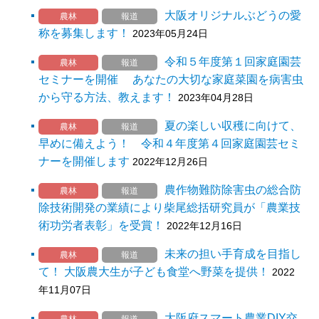
大阪オリジナルぶどうの愛
農林
報道
称を募集します！
2023年05月24日
令和５年度第１回家庭園芸
農林
報道
セミナーを開催 あなたの大切な家庭菜園を病害虫
から守る方法、教えます！
2023年04月28日
夏の楽しい収穫に向けて、
農林
報道
早めに備えよう！ 令和４年度第４回家庭園芸セミ
ナーを開催します
2022年12月26日
農作物難防除害虫の総合防
農林
報道
除技術開発の業績により柴尾総括研究員が「農業技
術功労者表彰」を受賞！
2022年12月16日
未来の担い手育成を目指し
農林
報道
て！ 大阪農大生が子ども食堂へ野菜を提供！
2022
年11月07日
大阪府スマート農業DIY交
農林
報道