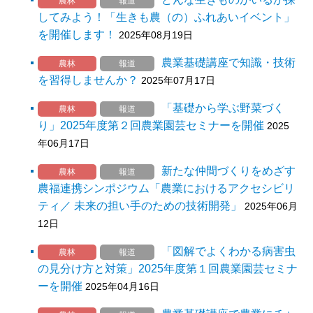
農林
報道
してみよう！「生きも農（の）ふれあいイベント」
を開催します！
2025年08月19日
農業基礎講座で知識・技術
農林
報道
を習得しませんか？
2025年07月17日
「基礎から学ぶ野菜づく
農林
報道
り」2025年度第２回農業園芸セミナーを開催
2025
年06月17日
新たな仲間づくりをめざす
農林
報道
農福連携シンポジウム「農業におけるアクセシビリ
ティ／ 未来の担い手のための技術開発」
2025年06月
12日
「図解でよくわかる病害虫
農林
報道
の見分け方と対策」2025年度第１回農業園芸セミナ
ーを開催
2025年04月16日