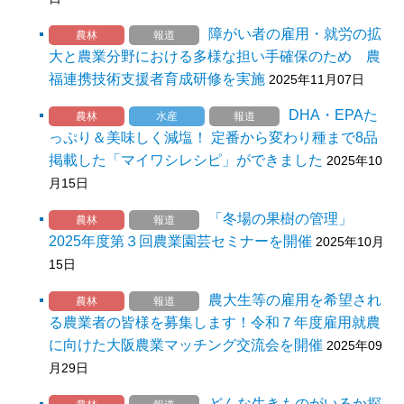
障がい者の雇用・就労の拡
農林
報道
大と農業分野における多様な担い手確保のため 農
福連携技術支援者育成研修を実施
2025年11月07日
DHA・EPAた
農林
水産
報道
っぷり＆美味しく減塩！ 定番から変わり種まで8品
掲載した「マイワシレシピ」ができました
2025年10
月15日
「冬場の果樹の管理」
農林
報道
2025年度第３回農業園芸セミナーを開催
2025年10月
15日
農大生等の雇用を希望され
農林
報道
る農業者の皆様を募集します！令和７年度雇用就農
に向けた大阪農業マッチング交流会を開催
2025年09
月29日
どんな生きものがいるか探