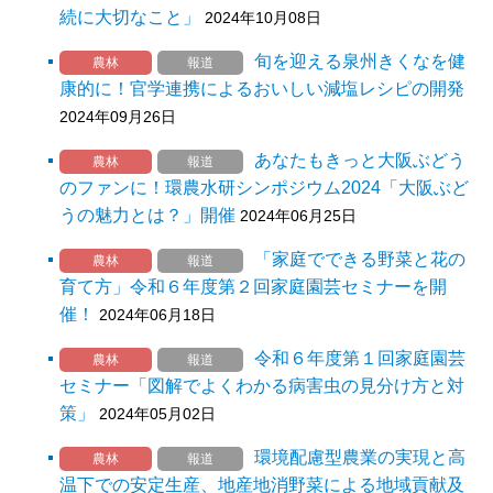
続に大切なこと」
2024年10月08日
旬を迎える泉州きくなを健
農林
報道
康的に！官学連携によるおいしい減塩レシピの開発
2024年09月26日
あなたもきっと大阪ぶどう
農林
報道
のファンに！環農水研シンポジウム2024「大阪ぶど
うの魅力とは？」開催
2024年06月25日
「家庭でできる野菜と花の
農林
報道
育て方」令和６年度第２回家庭園芸セミナーを開
催！
2024年06月18日
令和６年度第１回家庭園芸
農林
報道
セミナー「図解でよくわかる病害虫の見分け方と対
策」
2024年05月02日
環境配慮型農業の実現と高
農林
報道
温下での安定生産、地産地消野菜による地域貢献及