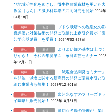
び地域活性化をめざし、微生物農業資材を用いた大
阪産（もん）の減肥料栽培の共同研究を開始
2024年
04月18日
ブドウ栽培への温暖化の影
農林
報道
響評価と対策技術の開発に取組む上森研究員が「園
芸学会奨励賞」を受賞！
2024年03月27日
よりよい畑の基本は土づく
農林
報道
りから！ 令和５年度第４回家庭園芸セミナー
2023
年12月26日
「減塩食品開発セミナー」
農林
報道
を開催 減塩に関する新商品の開発に環農水研と取
組む事業者も募集！
2023年12月01日
泉州水なすのフリーズドラ
農林
報道
イ味噌汁販売開始！
2023年10月31日
適切な冬場の管理が、楽し
農林
報道