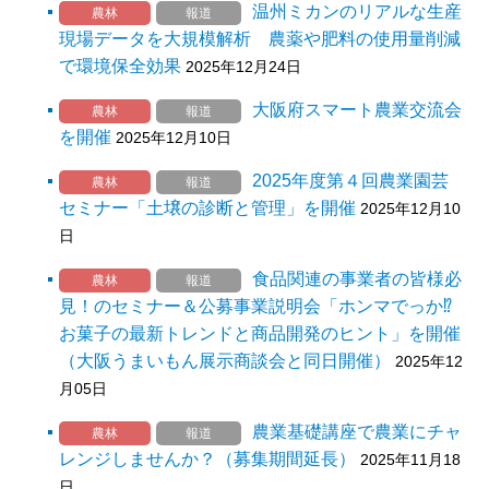
温州ミカンのリアルな生産
農林
報道
現場データを大規模解析 農薬や肥料の使用量削減
で環境保全効果
2025年12月24日
大阪府スマート農業交流会
農林
報道
を開催
2025年12月10日
2025年度第４回農業園芸
農林
報道
セミナー「土壌の診断と管理」を開催
2025年12月10
日
食品関連の事業者の皆様必
農林
報道
見！のセミナー＆公募事業説明会「ホンマでっか⁉
お菓子の最新トレンドと商品開発のヒント」を開催
（大阪うまいもん展示商談会と同日開催）
2025年12
月05日
農業基礎講座で農業にチャ
農林
報道
レンジしませんか？（募集期間延長）
2025年11月18
日