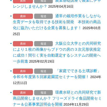
農業基礎講座で農業にチャ
農林
報道
レンジしませんか？
2025年04月16日
通常の栽培作業をしながら
農林
報道
生育データを取得できる技術を開発 本技術の商品
化に協力いただける企業を募集します！
2025年03月
25日
大阪公立大学との共同研究
農林
報道
により１枚の画像からブドウの房の３次元形状推定
に成功！間引く実を自動選定するシステムの開発へ
一歩前進
2025年02月19日
「家庭でできる土壌診断」
農林
報道
令和６年度第５回家庭園芸セミナーを開催！
2024年
12月11日
環農水研との共同研究で新
農林
報道
商品開発しませんか？ フリーズドライ食品開発セミ
ナー＆公募事業説明会を開催
2024年11月29日