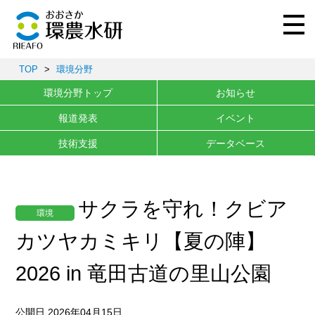
TOP
>
環境分野
環境分野トップ
お知らせ
報道発表
イベント
技術支援
データベース
サクラを守れ！クビア
環境
カツヤカミキリ【夏の陣】
2026 in 竜田古道の里山公園
公開日 2026年04月15日