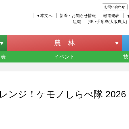
お問い合わせ
▼本文へ
新着・お知らせ情報
報道発表
組織
担い手育成(大阪農大)
農 林
発表
イベント
技
ンジ！ケモノしらべ隊 2026 