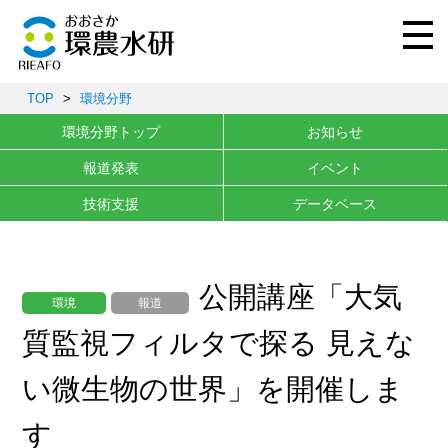
TOP
>
環境分野
環境分野トップ
お知らせ
報道発表
イベント
技術支援
データベース
公開講座「大気
環境
報道
質監視フィルタで探る 見えな
い微生物の世界」を開催しま
す