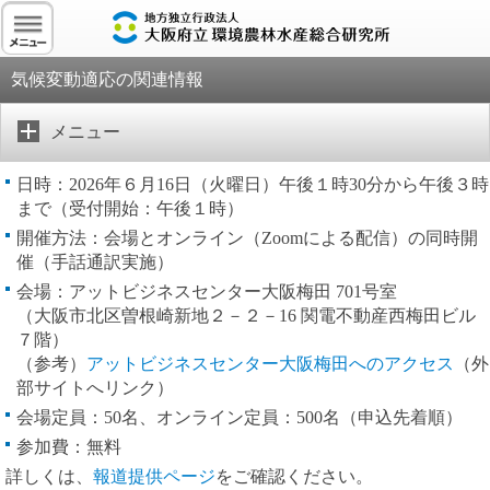
気候変動適応の関連情報
メニュー
日時：2026年６月16日（火曜日）午後１時30分から午後３時
まで（受付開始：午後１時）
開催方法：会場とオンライン（Zoomによる配信）の同時開
催（手話通訳実施）
会場：アットビジネスセンター大阪梅田 701号室
（大阪市北区曽根崎新地２－２－16 関電不動産西梅田ビル
７階）
（参考）
アットビジネスセンター大阪梅田へのアクセス
（外
部サイトへリンク）
会場定員：50名、オンライン定員：500名（申込先着順）
参加費：無料
詳しくは、
報道提供ページ
をご確認ください。