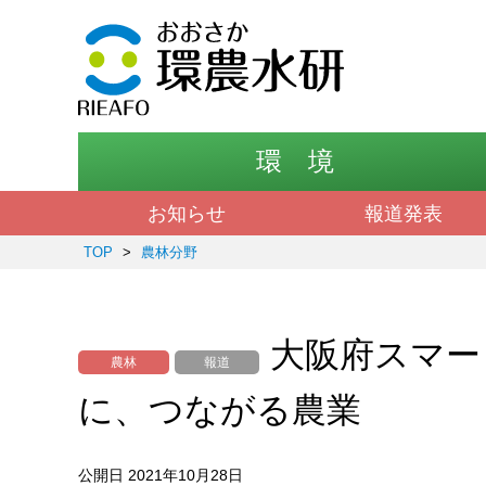
環 境
お知らせ
報道発表
TOP
>
農林分野
大阪府スマ
農林
報道
に、つながる農業
公開日 2021年10月28日