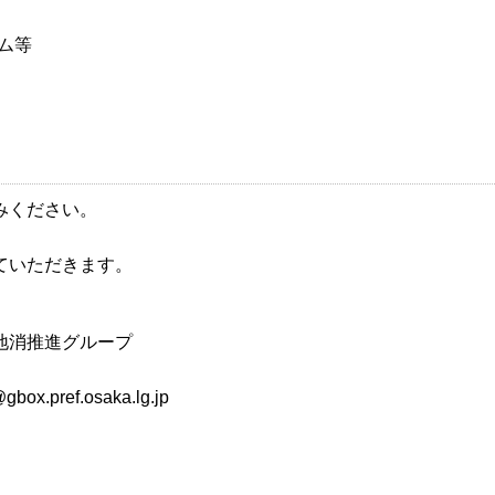
ム等
みください。
ていただきます。
地消推進グループ
pref.osaka.lg.jp