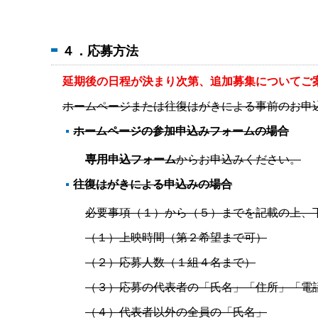
４．応募方法
延期後の日程が決まり次第、追加募集についてご
ホームページまたは往復はがきによる事前のお申
ホームページの参加申込みフォームの場合
専用申込フォーム
からお申込みください。
往復はがきによる申込みの場合
必要事項（１）から（５）までを記載の上、
（１）上映時間（第２希望まで可）
（２）応募人数（１組４名まで）
（３）応募の代表者の「氏名」「住所」「電
（４）代表者以外の全員の「氏名」