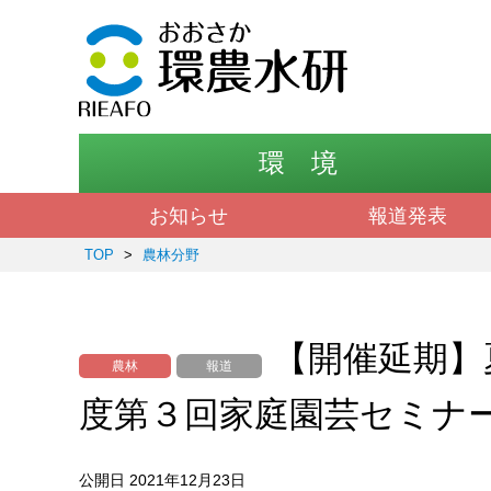
環 境
お知らせ
報道発表
TOP
>
農林分野
【開催延期】
農林
報道
度第３回家庭園芸セミナ
公開日 2021年12月23日