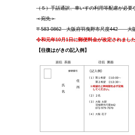
（５）手話通訳、車いすの利用等配慮が必要
＜宛先＞
〒583-0862 大阪府羽曳野市尺度442
令和元年10月1日に郵便料金が改定されまし
【往復はがきの記入例】