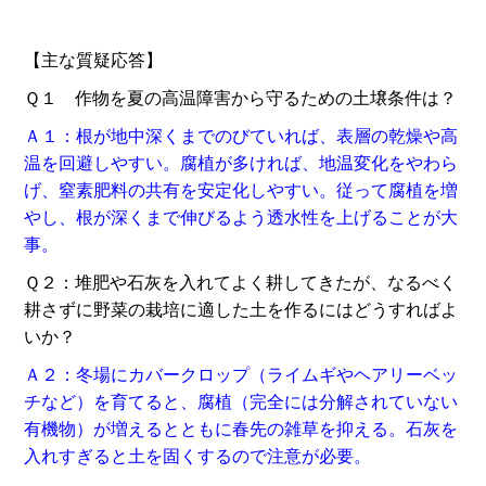
【主な質疑応答】
Ｑ１ 作物を夏の高温障害から守るための土壌条件は？
Ａ１：根が地中深くまでのびていれば、表層の乾燥や高
温を回避しやすい。腐植が多ければ、地温変化をやわら
げ、窒素肥料の共有を安定化しやすい。従って腐植を増
やし、根が深くまで伸びるよう透水性を上げることが大
事。
Ｑ２：堆肥や石灰を入れてよく耕してきたが、なるべく
耕さずに野菜の栽培に適した土を作るにはどうすればよ
いか？
Ａ２：冬場にカバークロップ（ライムギやヘアリーベッ
チなど）を育てると、腐植（完全には分解されていない
有機物）が増えるとともに春先の雑草を抑える。石灰を
入れすぎると土を固くするので注意が必要。