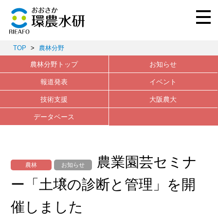
TOP
>
農林分野
農林分野トップ
お知らせ
報道発表
イベント
技術支援
大阪農大
データベース
農業園芸セミナ
農林
お知らせ
ー「土壌の診断と管理」を開
催しました