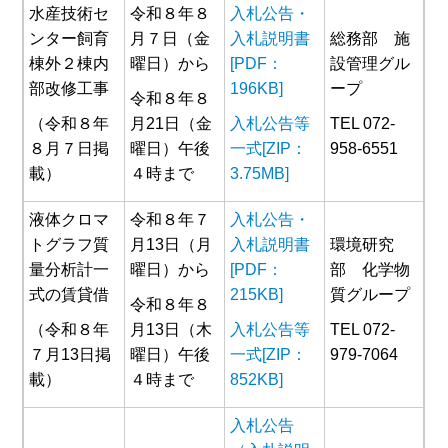
水産技術セ
令和８年８
入札公告・
ンター飼育
月７日（金
入札説明書
総務部 施
棟外２棟内
曜日）から
[PDF：
設管理グル
部改修工事
196KB]
ープ
令和８年８
（令和８年
月21日（金
入札公告等
TEL 072-
８月７日掲
曜日）午後
一式[ZIP：
958-6551
載）
４時まで
3.75MB]
液体クロマ
令和８年７
入札公告・
トグラフ質
月13日（月
入札説明書
環境研究
量分析計一
曜日）から
[PDF：
部 化学物
式の賃貸借
215KB]
質グループ
令和８年８
（令和８年
月13日（木
入札公告等
TEL 072-
７月13日掲
曜日）午後
一式[ZIP：
979-7064
載）
４時まで
852KB]
入札公告