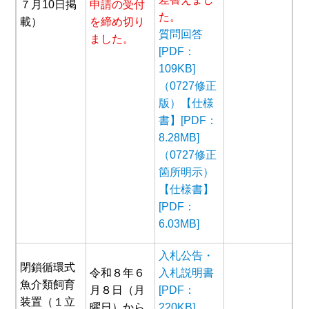
７月10日掲
申請の受付
た。
載）
を締め切り
質問回答
ました。
[PDF：
109KB]
（0727修正
版）【仕様
書】[PDF：
8.28MB]
（0727修正
箇所明示）
【仕様書】
[PDF：
6.03MB]
入札公告・
閉鎖循環式
令和８年６
入札説明書
魚介類飼育
月８日（月
[PDF：
装置（１立
曜日）から
220KB]