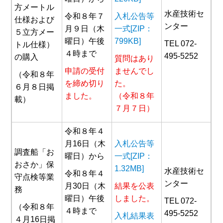
方メートル
水産技術セ
令和８年７
入札公告等
仕様および
ンター
月９日（木
一式[ZIP：
５立方メー
曜日）午後
799KB]
TEL 072-
トル仕様）
４時まで
495-5252
の購入
質問はあり
申請の受付
ませんでし
（令和８年
を締め切り
た。
６月８日掲
ました。
（令和８年
載）
７月７日）
令和８年４
月16日（木
入札公告等
調査船「お
曜日）から
一式[ZIP：
おさか」保
1.32MB]
水産技術セ
令和８年４
守点検等業
ンター
月30日（木
結果を公表
務
曜日）午後
しました。
TEL 072-
（令和８年
４時まで
495-5252
入札結果表
４月16日掲