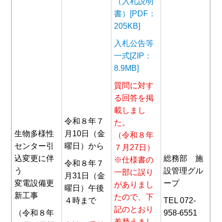
（入札説明
書）[PDF：
205KB]
入札公告等
一式[ZIP：
8.9MB]
質問に対す
る回答を掲
載しまし
令和８年７
た。
生物多様性
月10日（金
（令和８年
センター引
曜日）から
７月27日）
込変更に伴
総務部 施
※仕様書の
令和８年７
う
設管理グル
一部に誤り
月31日（金
変電設備更
ープ
がありまし
曜日）午後
新工事
たので、下
４時まで
TEL 072-
記のとおり
（令和８年
958-6551
差替えまし