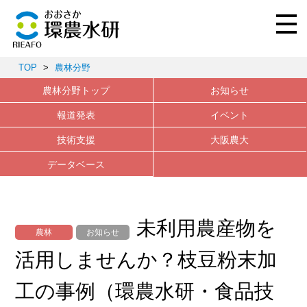
TOP
>
農林分野
農林分野トップ
お知らせ
報道発表
イベント
技術支援
大阪農大
データベース
未利用農産物を
農林
お知らせ
活用しませんか？枝豆粉末加
工の事例（環農水研・食品技