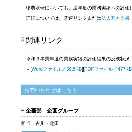
環農水研においても、過年度の業務実績への評価に
詳細については、関連リンクまたは
法人基本文書
関連リンク
令和３事業年度の業務実績の評価結果の反映状況
[
Wordファイル／39.5KB
][
PDFファイル／477K
企画部 企画グループ
担当：古川・北田