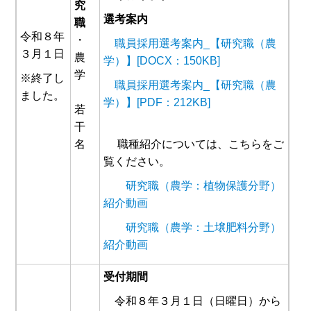
究
選考案内
職
令和８年
・
職員採用選考案内_【研究職（農
３月１日
農
学）】[DOCX：150KB]
学
※終了し
職員採用選考案内_【研究職（農
ました。
学）】[PDF：212KB]
若
干
名
職種紹介については、こちらをご
覧ください。
研究職（農学：植物保護分野）
紹介動画
研究職（農学：土壌肥料分野）
紹介動画
受付期間
令和８年３月１日（日曜日）から