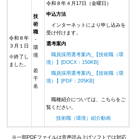
令和８年４月17日（金曜日）
申込方法
技
術
インターネットにより申し込みを
職
受け付けます。
令和８年
・
選考案内
３月１日
環
職員採用選考案内_【技術職（環
境
※終了し
境）】[DOCX：150KB]
ました。
若
職員採用選考案内_【技術職（環
干
境）】[PDF：205KB]
名
職種紹介については、こちらをご
覧ください。
技術職（環境）紹介動画
※一部PDFファイルは音声読み上げソフトでは対応