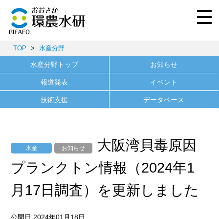
TOP
>
水産分野
水産分野トップ
お知らせ
報道発表
イベント
技術支援
データベース
大阪湾貝毒原因
水産
お知らせ
プランクトン情報（2024年1
月17日調査）を更新しました
公開日 2024年01月18日