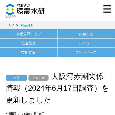
TOP
>
水産分野
水産分野トップ
お知らせ
報道発表
イベント
技術支援
データベース
大阪湾赤潮関係
水産
お知らせ
情報（2024年6月17日調査）を
更新しました
公開日 2024年06月18日