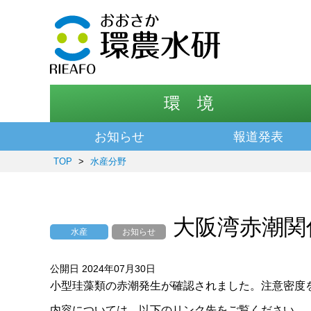
環 境
お知らせ
報道発表
TOP
>
水産分野
大阪湾赤潮関
水産
お知らせ
公開日 2024年07月30日
小型珪藻類の赤潮発生が確認されました。注意密度
内容については、以下のリンク先をご覧ください。