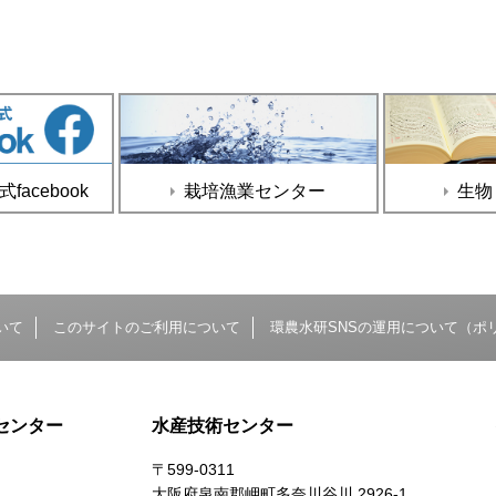
acebook
栽培漁業センター
生物
いて
このサイトのご利用について
環農水研SNSの運用について（ポ
センター
水産技術センター
〒599-0311
大阪府泉南郡岬町多奈川谷川 2926-1