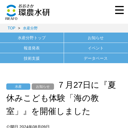
TOP
>
水産分野
水産分野トップ
お知らせ
報道発表
イベント
技術支援
データベース
７月27日に『夏
水産
お知らせ
休みこども体験「海の教
室」』を開催しました
公開日 2024年08月09日