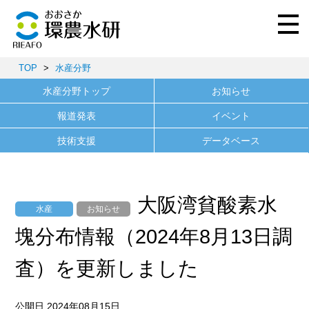
TOP
>
水産分野
水産分野トップ
お知らせ
報道発表
イベント
技術支援
データベース
大阪湾貧酸素水
水産
お知らせ
塊分布情報（2024年8月13日調
査）を更新しました
公開日 2024年08月15日