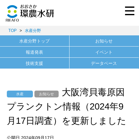
TOP
>
水産分野
水産分野トップ
お知らせ
報道発表
イベント
技術支援
データベース
大阪湾貝毒原因
水産
お知らせ
プランクトン情報（2024年9
月17日調査）を更新しました
公開日 2024年09月17日