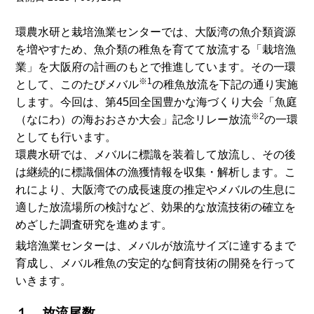
環農水研と栽培漁業センターでは、大阪湾の魚介類資源
を増やすため、魚介類の稚魚を育てて放流する「栽培漁
業」を大阪府の計画のもとで推進しています。その一環
※1
として、このたびメバル
の稚魚放流を下記の通り実施
します。
今回は、第45回全国豊かな海づくり大会「魚庭
※2
（なにわ）の海おおさか大会」記念リレー放流
の一環
としても行います。
環農水研では、メバルに標識を装着して放流し、その後
は継続的に標識個体の漁獲情報を収集・解析します。こ
れにより、大阪湾での成長速度の推定やメバルの生息に
適した放流場所の検討など、効果的な放流技術の確立を
めざした調査研究を進めます。
栽培漁業センターは、メバルが放流サイズに達するまで
育成し、メバル稚魚の安定的な飼育技術の開発を行って
いきます。
１ 放流尾数