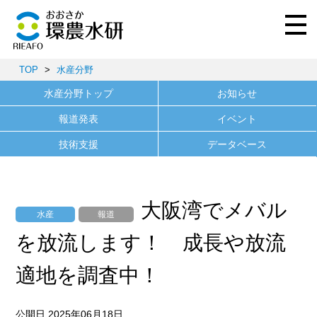
TOP
>
水産分野
水産分野トップ
お知らせ
報道発表
イベント
技術支援
データベース
大阪湾でメバル
水産
報道
を放流します！ 成長や放流
適地を調査中！
公開日 2025年06月18日