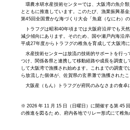
環農水研水産技術センターでは、大阪湾の魚介類
とともに推進しています。このたび、漁業振興基金
第45回全国豊かな海づくり大会「魚庭（なにわ）
トラフグは昭和40年頃までは大阪府沿岸でも天
減少傾向にあります。そのため、国や瀬戸内海沿岸
平成27年度からトラフグの稚魚を育成して大阪湾
水産技術センターは放流の技術的サポートを行って
つけ、関係各県と連携して移動経路や成長を調査して
して大阪湾で漁獲され始めます。これまでの調査では
ら放流した個体が、佐賀県の玄界灘で漁獲されたこ
大阪産（もん）トラフグが府民のみなさまの食卓に
※ 2026 年 11 月 15 日（日曜日）に開催
の推進を図るた め、府内各地でリレー形式にて稚魚