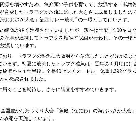
資源を増やすため、魚介類の子供を育てて、放流する「栽培
が育成したトラフグが放流に適した大きさに成長しましたの
※
の海おおさか大会」記念リレー放流
の一環として行います。
然の個体が多く漁獲されていましたが、現在は年間で100キロ
の府県が連携してトラフグを増やす取組が行われ、その一環
に放流しています。
おり、トラフグの稚魚に大阪府から放流したことが分かるよ
います。初夏に放流したトラフグ稚魚は、翌年の１月頃には全長
放流から１年半後に全長40センチメートル、体重1,392グラ
とも確認されました。
届くことを期待し、さらに調査をすすめていきます。
する第 45 回全国豊かな海づくり大会「魚庭（なにわ）の海おおさ
の放流を実施しています。