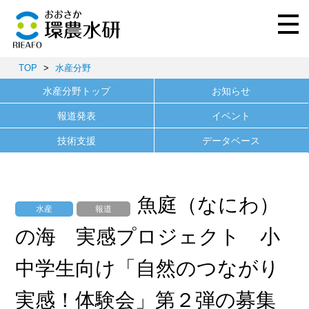
TOP
>
水産分野
水産分野トップ
お知らせ
報道発表
イベント
技術支援
データベース
魚庭（なにわ）
水産
報道
の海 実感プロジェクト 小
中学生向け「自然のつながり
実感！体験会」第２弾の募集