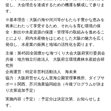
促し、大会理念を達成するための機運を醸成して参りま
す。
※基本理念：大阪の海や河川等がもたらす豊かな恵みを
将来にわたって享受するため、それらを育む環境の保
全・創出や水産資源の保護・管理等の取組みを進めるこ
とにより、府内水産物をはじめとした大阪の魅力を広く
発信し、水産業の振興と地域の活性化を図ります。
主催：第45回全国豊かな海づくり大会大阪府実行委員会
共催：地方独立行政法人 大阪府立環境農林水産総合研
究所
企画運営：特定非営利活動法人 海未来
協力：大阪府営せんなん里海公園管理事務所、ダイブサ
ポート関西、芥川漁業協同組合（今後プログラムが決ま
り次第追加予定）
実施内容（予定）：予定分は決定次第、お知らせしま
す。