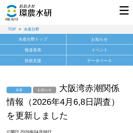
TOP
>
水産分野
水産分野トップ
お知らせ
報道発表
イベント
技術支援
データベース
大阪湾赤潮関係
水産
お知らせ
情報（2026年4月6,8日調査）
を更新しました
公開日 2026年04月08日