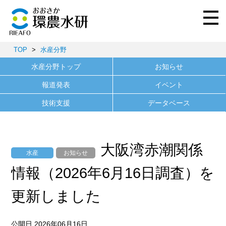
TOP
>
水産分野
水産分野トップ
お知らせ
報道発表
イベント
技術支援
データベース
大阪湾赤潮関係
水産
お知らせ
情報（2026年6月16日調査）を
更新しました
公開日 2026年06月16日