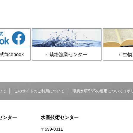
acebook
栽培漁業センター
生物
いて
このサイトのご利用について
環農水研SNSの運用について（ポ
センター
水産技術センター
〒599-0311