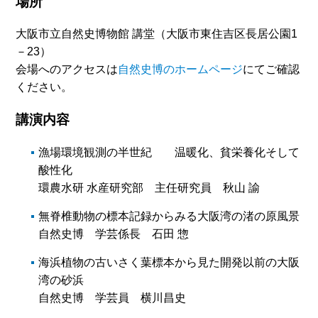
場所
大阪市立自然史博物館 講堂（大阪市東住吉区長居公園1
－23）
会場へのアクセスは
自然史博のホームページ
にてご確認
ください。
講演内容
漁場環境観測の半世紀 温暖化、貧栄養化そして
酸性化
環農水研 水産研究部 主任研究員 秋山 諭
無脊椎動物の標本記録からみる大阪湾の渚の原風景
自然史博 学芸係長 石田 惣
海浜植物の古いさく葉標本から見た開発以前の大阪
湾の砂浜
自然史博 学芸員 横川昌史