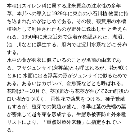
本種はスイレン科に属する北米原産の沈水性の多年
草。本邦への導入は1929年に東京の小石川植 物園に持
ち込まれたのがはじめである。その後、観賞用の水槽
植物として利用されたものが野外に逸出した と考えら
れる。1950年に東京近郊で定着が確認された。湖沼、
池、川などに群生する。府内では淀川水系などに 分布
する。
水中の葉が羽衣に似ているのことが名前の由来であ
る。フサジュンサイ(房蓴菜)とも呼ばれるが、花が咲く
ときに 水面に出る浮葉の形がジュンサイに似るためで
ある。あるいはカボンバ、金魚藻などとも呼ばれる。
花期は7～10月で、茎頂部から花茎が伸びて2cm前後の
白い花が1つ咲く。 両性花で蒴果をつける。種子繁殖
もするが、殖芽での繁殖が盛ん。冬季は茎の先端の葉
が密集して越冬芽を形成する。生態系被害防止外来種
リストにより、「重点対策外来種」に指定されてい
る。