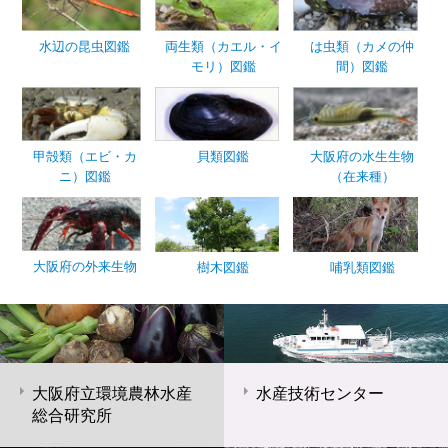
水辺の昆虫図鑑
両生類（カエル・イ
は虫類（カメの仲
モリ）図鑑
間）図鑑
甲殻類（エビ・カ
貝類図鑑
大阪府の水生生物
ニ）図鑑
（在来種）
大阪府の外来生物
樹木図鑑
哺乳類図鑑
大阪府立環境農林水産
水産技術センター
総合研究所