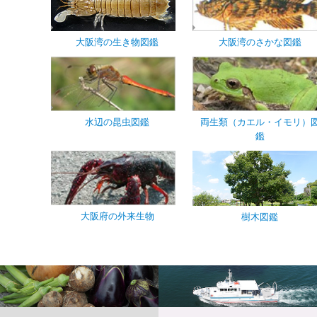
大阪湾の生き物図鑑
大阪湾のさかな図鑑
水辺の昆虫図鑑
両生類（カエル・イモリ）
鑑
大阪府の外来生物
樹木図鑑