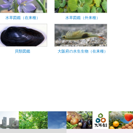
水草図鑑（在来種）
水草図鑑（外来種）
貝類図鑑
大阪府の水生生物（在来種）