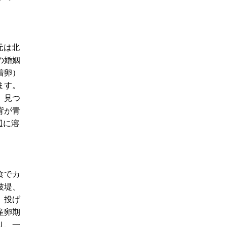
元は北
の婚姻
着卵）
ます。
、見つ
背が青
辺に溶
食でカ
波堤、
、投げ
産卵期
り、一