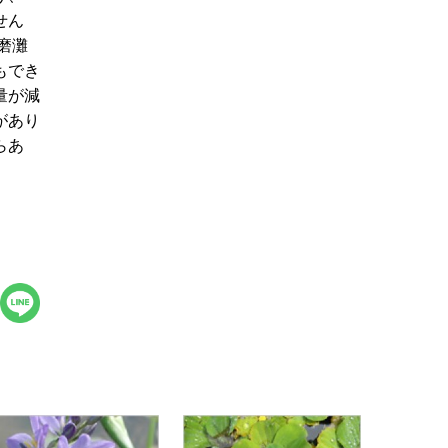
せん
磨灘
もでき
量が減
があり
らあ