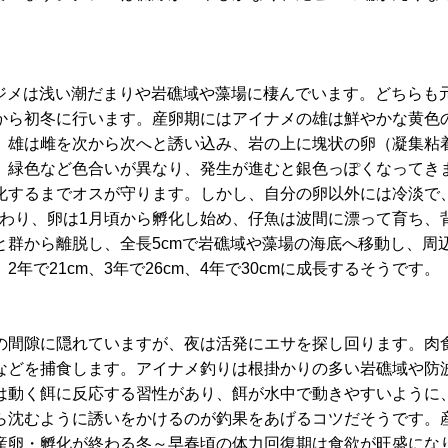
クジメは浅い潮だまりや岩礁域や藻場に棲んでいます。どちらも
から初冬に行います。産卵期にはアイナメの雄は鮮やかな黄色
。雄は雌を次から次へと誘い込み、岩の上に塊状の卵（凝集粘
、緑色など色合いが異なり、発生が進むと銀色っぽくなってき
化するまでオスが守ります。しかし、自分の卵以外には冷淡で
加わり、卵は1月頃から孵化し始め、仔魚は波間に漂って育ち、
と群から離脱し、全長5cmで岩礁域や藻場の海底へ移動し、周
年で21cm、3年で26cm、4年で30cmに成長するそうです。
の間隙に隠れていますが、夜は活発にエサを探し回ります。肉
などを捕食します。アイナメ釣りは根掛かりの多い岩礁域や防
は動く餌に反応する習性があり、餌が水中で動きやすいように
ら沈むように誘いをかけるのが釣果をあげるコツだそうです。
産卵・孵化が終わる冬～早春頃の体力回復期は食欲が旺盛にな