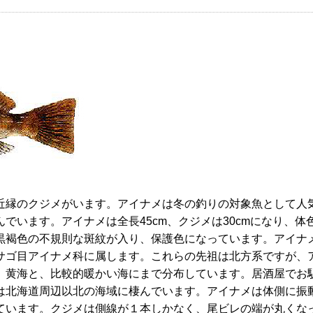
近縁のクジメがいます。アイナメは冬の釣りの対象魚として人
でいます。アイナメは全長45cm、クジメは30cmになり、体
黒褐色の不規則な斑紋が入り、保護色になっています。アイナ
サゴ目アイナメ科に属します。これらの先祖は北方系ですが、
、黄海と、比較的暖かい海にまで分布しています。居酒屋でお
は北海道周辺以北の海域に棲んでいます。アイナメは体側に振
ています。クジメは側線が１本しかなく、尾ビレの端が丸くな