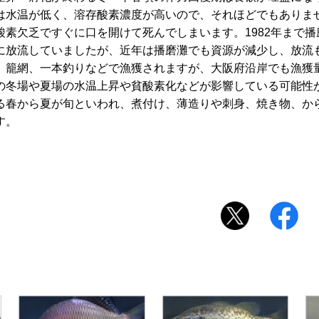
は水温が低く、溶存酸素濃度が高いので、それほどでもありま
素欠乏ですぐに口を開けて死んでしまいます。1982年まで播
に放流していましたが、近年は播磨灘でも資源が減少し、放流
、籠網、一本釣りなどで漁獲されますが、大阪府沿岸でも漁獲
の冬場や夏場の水温上昇や貧酸素化などが影響している可能性
る春から夏が旬といわれ、煮付け、薄造りや刺身、焼き物、か
す。