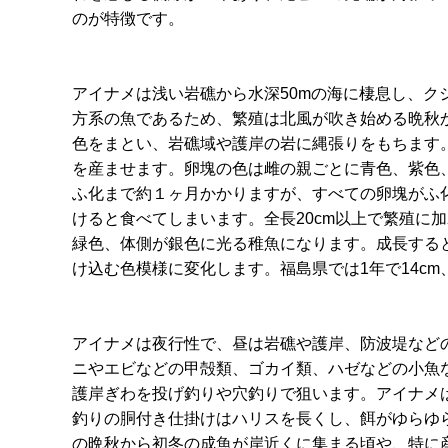
のが特徴です。
アイナメは浅い岩礁から水深50mの海に棲息し、
方系の魚であるため、繁殖は北風が吹き始める晩秋
色をまとい、岩礁域や護岸の岩に縄張りをもちます
を産ませます。卵塊の色は雌の親ごとに青色、紫色
ふ化まで約１ヶ月かかりますが、すべての卵塊がふ
けると食べてしまいます。全長20cm以上で繁殖に
緑色、体側が銀色に光る稚魚になります。成長する
け込む色模様に変化します。福島県では1年で14cm、2
アイナメは夜行性で、昼は岩礁や護岸、防波堤など
ニやエビなどの甲殻類、ゴカイ類、ハゼなどの小魚
護岸ぎわを投げ釣りや穴釣りで狙います。アイナメ
釣りの胴付き仕掛けはハリスを長くし、餌がゆらゆ
の晩秋から初冬の成魚が岸近くに集まる頃や、特に