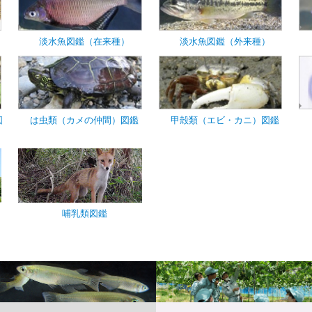
淡水魚図鑑（在来種）
淡水魚図鑑（外来種）
図
は虫類（カメの仲間）図鑑
甲殻類（エビ・カニ）図鑑
哺乳類図鑑