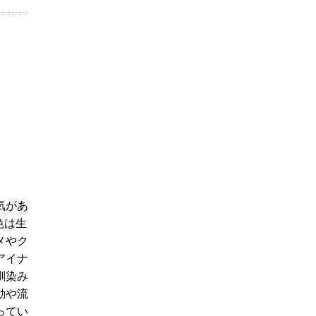
気があ
色は生
メやク
アイナ
馴染み
動や流
ってい