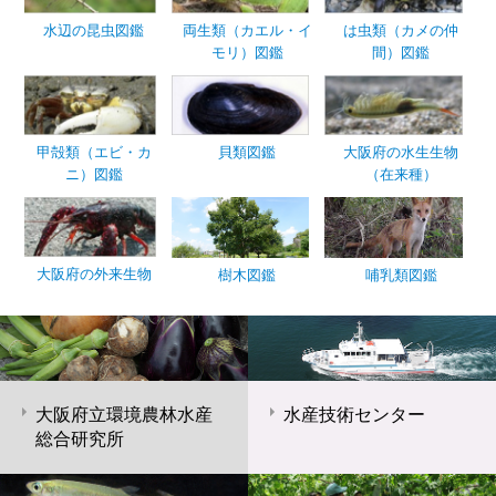
水辺の昆虫図鑑
両生類（カエル・イ
は虫類（カメの仲
モリ）図鑑
間）図鑑
甲殻類（エビ・カ
貝類図鑑
大阪府の水生生物
ニ）図鑑
（在来種）
大阪府の外来生物
樹木図鑑
哺乳類図鑑
大阪府立環境農林水産
水産技術センター
総合研究所