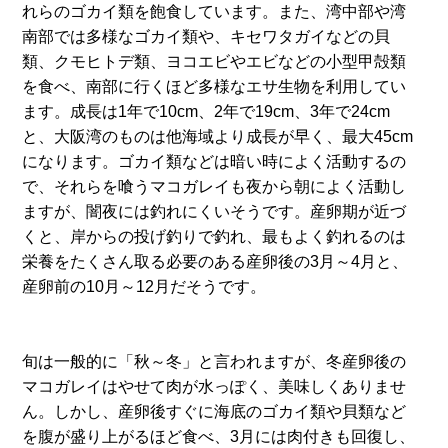
れらのゴカイ類を飽食しています。また、湾中部や湾
南部では多様なゴカイ類や、キセワタガイなどの貝
類、クモヒトデ類、ヨコエビやエビなどの小型甲殻類
を食べ、南部に行くほど多様なエサ生物を利用してい
ます。成長は1年で10cm、2年で19cm、3年で24cm
と、大阪湾のものは他海域より成長が早く、最大45cm
になります。ゴカイ類などは暗い時によく活動するの
で、それらを喰うマコガレイも夜から朝によく活動し
ますが、闇夜には釣れにくいそうです。産卵期が近づ
くと、岸からの投げ釣りで釣れ、最もよく釣れるのは
栄養をたくさん取る必要のある産卵後の3月～4月と、
産卵前の10月～12月だそうです。
旬は一般的に「秋～冬」と言われますが、冬産卵後の
マコガレイはやせて肉が水っぽく、美味しくありませ
ん。しかし、産卵後すぐに海底のゴカイ類や貝類など
を腹が盛り上がるほど食べ、3月には肉付きも回復し、