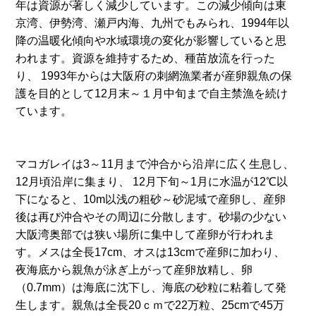
年は資源が著しく減少しています。この減少傾向は東
京湾、伊勢湾、瀬戸内海、九州でもみられ、1994年以
降の温暖化傾向や水域環境の変化が影響していると思
われます。資源を維持するため、種苗放流を行った
り、 1993年からは大阪府の刺網漁業者が産卵親魚の保
護を目的として12月末～１月中旬まで自主禁漁を続け
ています。
マコガレイは3～11月まで沖合から沿岸に広く生息し、
12月頃沿岸に集まり、 12月下旬～1月に水温が12℃以
下になると、10m以浅の粗砂～砂泥域で産卵し、産卵
後は再び沖合やその周辺に分散します。砂場の少ない
大阪湾奥部では狭い場所に集中して産卵が行われま
す。メスは全長17cm、オスは13cmで産卵に加わり、
夜海底から親魚が泳ぎ上がって産卵放精し、卵
（0.7mm）は海底に沈下し、海底の砂粒に粘着して発
生します。親魚は全長20ｃｍで22万粒、25cmで45万