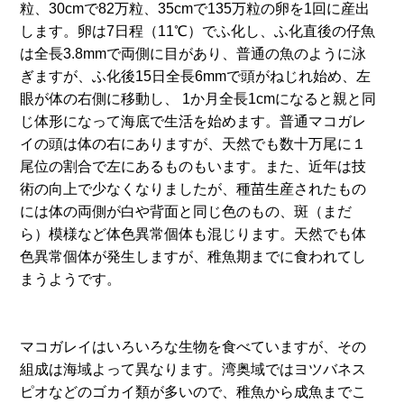
粒、30cmで82万粒、35cmで135万粒の卵を1回に産出
します。卵は7日程（11℃）でふ化し、ふ化直後の仔魚
は全長3.8mmで両側に目があり、普通の魚のように泳
ぎますが、ふ化後15日全長6mmで頭がねじれ始め、左
眼が体の右側に移動し、 1か月全長1cmになると親と同
じ体形になって海底で生活を始めます。普通マコガレ
イの頭は体の右にありますが、天然でも数十万尾に１
尾位の割合で左にあるものもいます。また、近年は技
術の向上で少なくなりましたが、種苗生産されたもの
には体の両側が白や背面と同じ色のもの、斑（まだ
ら）模様など体色異常個体も混じります。天然でも体
色異常個体が発生しますが、稚魚期までに食われてし
まうようです。
マコガレイはいろいろな生物を食べていますが、その
組成は海域よって異なります。湾奥域ではヨツバネス
ピオなどのゴカイ類が多いので、稚魚から成魚までこ