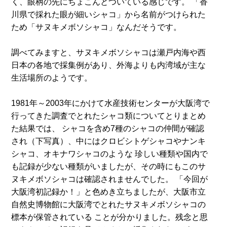
く、眼柄の先にちょこんとついている感じです。 「香
川県で採れた眼が細いシャコ」から名前がつけられた
ため「サヌキメボソシャコ」なんだそうです。
調べてみますと、サヌキメボソシャコは瀬戸内海や西
日本の各地で採集例があり、外海よりも内湾域が主な
生活場所のようです。
1981年～2003年にかけて水産技術センターが大阪湾で
行ってきた調査でとれたシャコ類についてとりまとめ
た結果では、 シャコを含め7種のシャコの仲間が確認
され（下写真）、中にはクロビシトゲシャコやナンキ
シャコ、オキナワシャコのような 珍しい種類や国内で
も記録が少ない種類がいましたが、その時にもこのサ
ヌキメボソシャコは確認されませんでした。 「今回が
大阪湾初記録か！」と色めき立ちましたが、大阪市立
自然史博物館に大阪湾でとれたサヌキメボソシャコの
標本が保管されている ことが分かりました。残念と思