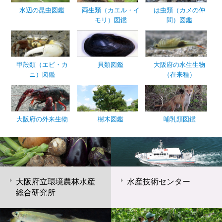
水辺の昆虫図鑑
両生類（カエル・イ
は虫類（カメの仲
モリ）図鑑
間）図鑑
甲殻類（エビ・カ
貝類図鑑
大阪府の水生生物
ニ）図鑑
（在来種）
大阪府の外来生物
樹木図鑑
哺乳類図鑑
大阪府立環境農林水産
水産技術センター
総合研究所