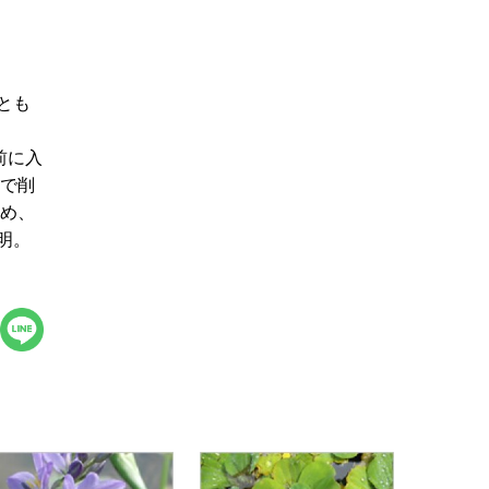
とも
前に入
)で削
ため、
明。