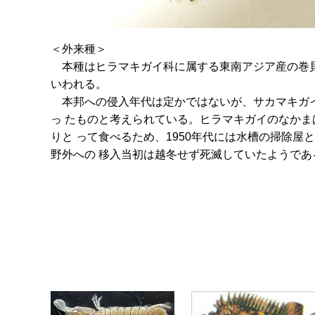
＜外来種＞
本種はヒラマキガイ科に属する東南アジア産の巻貝
いわれる。
本邦への侵入年代は定かではないが、サカマキガイ
っ たものと考えられている。ヒラマキガイのなかまは
りと って食べるため、1950年代には水槽の掃除
野外への 移入当初は越冬せず死滅していたようで