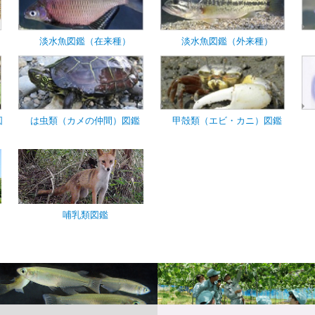
淡水魚図鑑（在来種）
淡水魚図鑑（外来種）
図
は虫類（カメの仲間）図鑑
甲殻類（エビ・カニ）図鑑
哺乳類図鑑