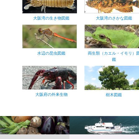
大阪湾の生き物図鑑
大阪湾のさかな図鑑
水辺の昆虫図鑑
両生類（カエル・イモリ）
鑑
大阪府の外来生物
樹木図鑑