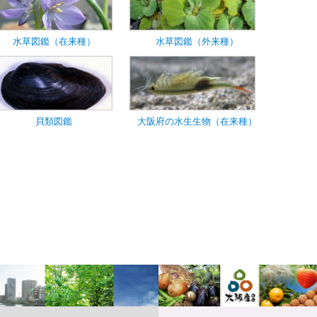
水草図鑑（在来種）
水草図鑑（外来種）
貝類図鑑
大阪府の水生生物（在来種）