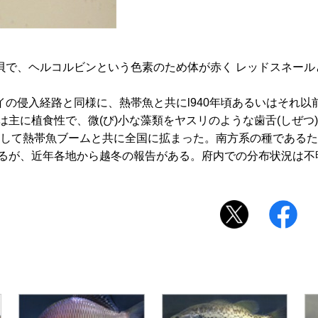
で、ヘルコルビンという色素のため体が赤く レッドスネール
の侵入経路と同様に、熱帯魚と共にl940年頃あるいはそれ以
主に植食性で、微(び)小な藻類をヤスリのような歯舌(しぜつ
屋として熱帯魚ブームと共に全国に拡まった。南方系の種である
あるが、近年各地から越冬の報告がある。府内での分布状況は不