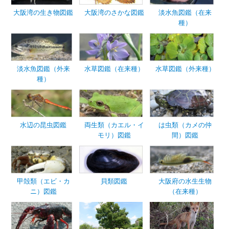
大阪湾の生き物図鑑
大阪湾のさかな図鑑
淡水魚図鑑（在来
種）
淡水魚図鑑（外来
水草図鑑（在来種）
水草図鑑（外来種）
種）
水辺の昆虫図鑑
両生類（カエル・イ
は虫類（カメの仲
モリ）図鑑
間）図鑑
甲殻類（エビ・カ
貝類図鑑
大阪府の水生生物
ニ）図鑑
（在来種）