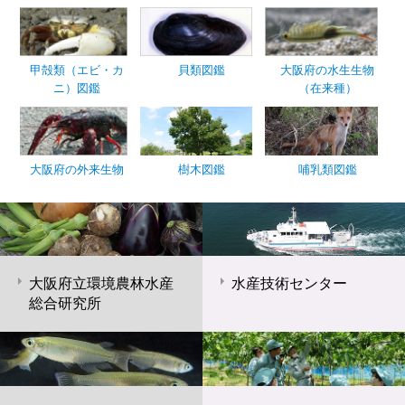
甲殻類（エビ・カ
貝類図鑑
大阪府の水生生物
ニ）図鑑
（在来種）
大阪府の外来生物
樹木図鑑
哺乳類図鑑
大阪府立環境農林水産
水産技術センター
総合研究所