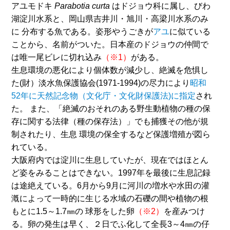
アユモドキ
Parabotia curta
はドジョウ科に属し、びわ
湖淀川水系と、岡山県吉井川・旭川・高梁川水系のみ
に 分布する魚である。姿形やうごきが
アユ
に似ている
ことから、名前がついた。日本産のドジョウの仲間で
は唯一尾ビレに切れ込み
（※1）
がある。
生息環境の悪化により個体数が減少し、絶滅を危惧し
た(財）淡水魚保護協会(1971-1994)の尽力により
昭和
52年に天然記念物（文化庁・文化財保護法)に指定
され
た。 また、「絶滅のおそれのある野生動植物の種の保
存に関する法律（種の保存法）」でも捕獲その他が規
制されたり、生息 環境の保全するなど保護増殖が図ら
れている。
大阪府内では淀川に生息していたが、現在ではほとん
ど姿をみることはできない。1997年を最後に生息記録
は途絶えている。6月から9月に河川の増水や水田の灌
漑によって一時的に生じる水域の石礫の間や植物の根
もとに1.5～1.7㎜の 球形をした卵
（※2）
を産みつけ
る。卵の発生は早く、２日でふ化して全長3～4㎜の仔