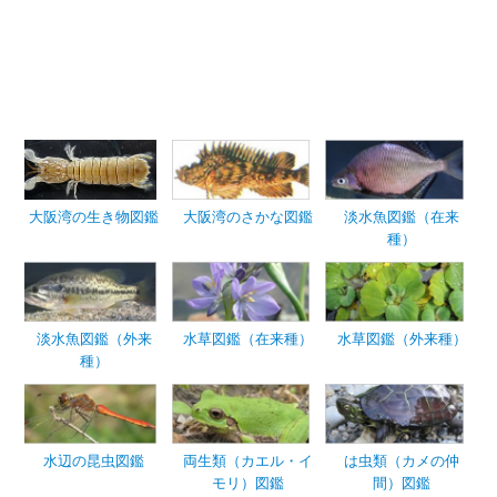
大阪湾の生き物図鑑
大阪湾のさかな図鑑
淡水魚図鑑（在来
種）
淡水魚図鑑（外来
水草図鑑（在来種）
水草図鑑（外来種）
種）
水辺の昆虫図鑑
両生類（カエル・イ
は虫類（カメの仲
モリ）図鑑
間）図鑑