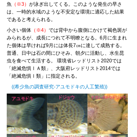
魚
（※3）
が泳ぎ出してくる。このような発生の早さ
は、一時的水域のような不安定な環境に適応した結果
であると考えられる。
小さい個体
（※4）
では背中から腹側にかけて褐色斑が
みられるが、成長につれて不明瞭となる。6月に生まれ
た個体は早ければ9月には体長7㎝に達して成熟する。
普通、日中は石の間にひそみ、朝夕に活動し、水生昆
虫を食べて生活する。 環境省レッドリスト2020では
「絶滅危惧ⅠＡ類」、大阪府レッドリスト2014では
「絶滅危惧Ⅰ類」に指定される。
((希少魚の調査研究-アユモドキの人工繁殖))