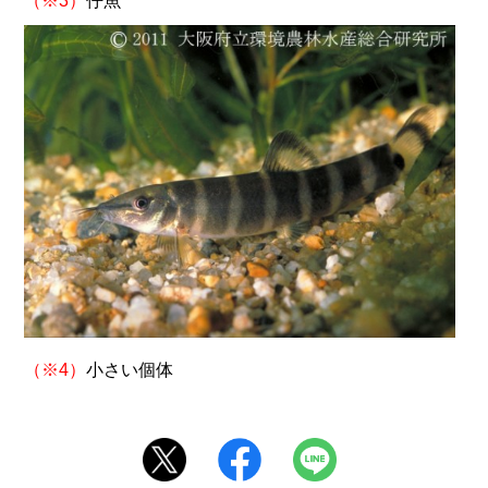
（※3）
仔魚
（※4）
小さい個体