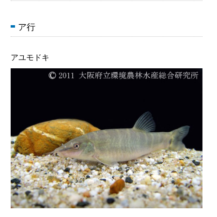
ア行
アユモドキ