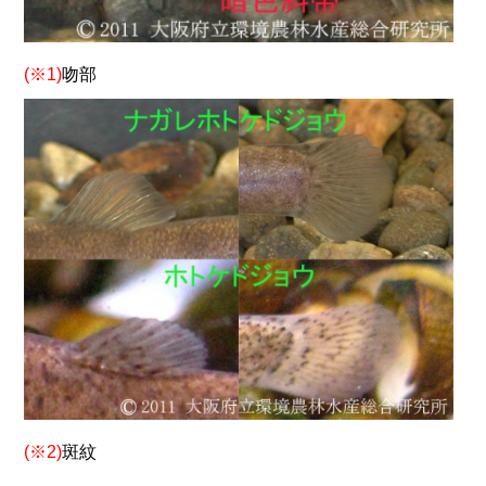
(※1)
吻部
(※2)
斑紋