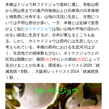
本種はドジョウ科フクドジョウ亜科に属し、和歌山県
から岡山県までの瀬戸内海側および兵庫県の日本海側
と徳島県に分布する。山地の渓流に生息し、生態につ
いては不明な部分が多い。一方、本種とは近縁で姿形
がよく似た
ホトケドジョウ
は低い山地や平地の流れの
ゆるい細流に生息するが、分布が重なるところもあ
る。しかし、ホトケドジョウは府内には生息しないと
考えられている。本種の府内における生息河川は少
く、生息地での個体数も少ない。ホトケドジョウとの
区別は困難だが、吻部
(※1)
やヒレの斑紋
(※2)
によって
見分けることが出来る。環境省レッドリスト2020「絶
滅危惧ⅠB類」、大阪府レッドリスト2014「絶滅危惧
Ⅰ類」。