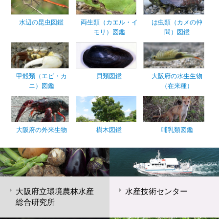
水辺の昆虫図鑑
両生類（カエル・イ
は虫類（カメの仲
モリ）図鑑
間）図鑑
甲殻類（エビ・カ
貝類図鑑
大阪府の水生生物
ニ）図鑑
（在来種）
大阪府の外来生物
樹木図鑑
哺乳類図鑑
大阪府立環境農林水産
水産技術センター
総合研究所