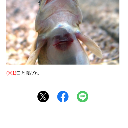
(※1)
口と腹びれ