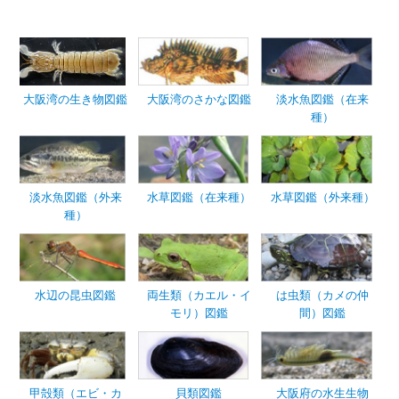
大阪湾の生き物図鑑
大阪湾のさかな図鑑
淡水魚図鑑（在来
種）
淡水魚図鑑（外来
水草図鑑（在来種）
水草図鑑（外来種）
種）
水辺の昆虫図鑑
両生類（カエル・イ
は虫類（カメの仲
モリ）図鑑
間）図鑑
甲殻類（エビ・カ
貝類図鑑
大阪府の水生生物