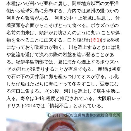
本種はハゼ科ハゼ亜科に属し、関東地方以西の太平洋
側から琉球列島に分布する。府内では泉州の幾つかの
河川から報告がある。 河川の中・上流域に生息し、付
着藻類を岩面からこそげとって食べる。ボウズハゼの
名前の由来は、頭部がお坊さんのように丸い ことや藻
類を食べることに由来する。口と腹びれ
(※1)
は吸盤状
になっており吸着力が強く、 川を遡上するときには滝
や急流を避けて流れの際の岩盤を這い登ることがあ
る。紀伊半島南部では、夏に海から遡上するボウズハ
ゼ の群れが滝登りすることが有名である。 産卵は初夏
で石の下の天井部に卵を産みつけてオスが守る。ふ化
した仔魚はただちに海に下って冬をすごし、翌春にな
る河口に集まる。 その後、河川を遡上して底生生活に
入る。寿命は3-4年程度と推定されている。大阪府レッ
ドリスト2014では「情報不足」とされている。