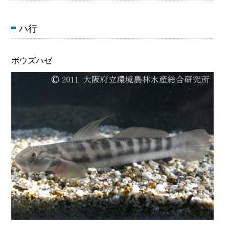
ハ行
ボウズハゼ