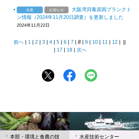
大阪湾貝毒原因プランクト
水産
お知らせ
ン情報（2024年11月20日調査）を更新しました
2024年11月22日
前へ
|
1
|
2
|
3
|
4
|
5
|
6
|
7
|
8
|
9
|
10
|
11
|
12
|
||
|
17
|
18
|
次へ
本部・環境と食農の技
水産技術センター