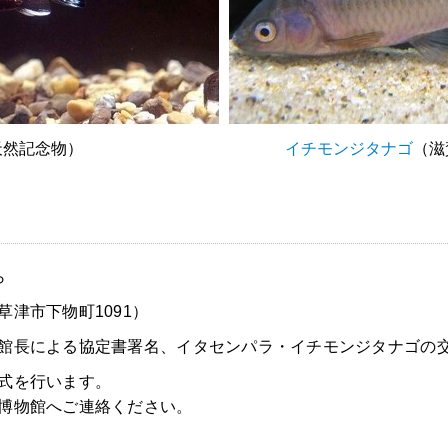
天然記念物）
イチモンジタナゴ
（滋
ら
津市下物町1091）
館長による協定書署名、
イタセンパラ・イチモンジタナゴの
式を行います。
博物館へご連絡ください。