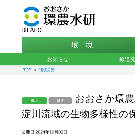
環 境
お知らせ
報道
TOP
>
環境分野
おおさか環農
環境
報道
淀川流域の生物多様性の
公開日 2024年10月02日