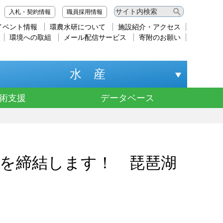
入札・契約情報
職員採用情報
イベント情報
環農水研について
施設紹介・アクセス
環境への取組
メール配信サービス
寄附のお願い
水 産
術支援
データベース
を締結します！ 琵琶湖