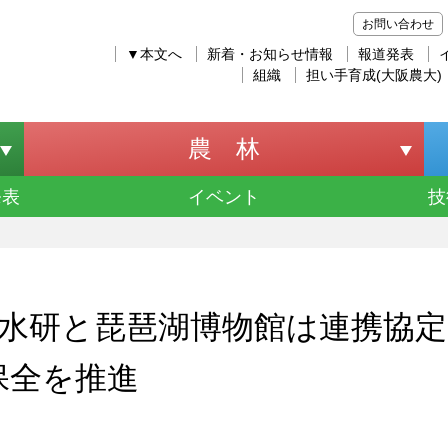
お問い合わせ
▼本文へ
新着・お知らせ情報
報道発表
組織
担い手育成(大阪農大)
農 林
発表
イベント
技
水研と琵琶湖博物館は連携協定
保全を推進