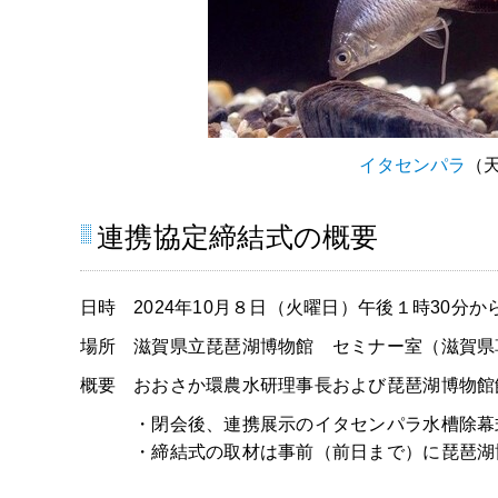
イタセンパラ
（
連携協定締結式の概要
日時
2024
年10月８日（火曜日）午後１時30分か
場所
滋賀県立琵琶湖博物館 セミナー室（滋賀県草
概要
おおさか環農水研理事長および琵琶湖博物館
・閉会後、連携展示のイタセンパラ水槽除幕
・締結式の取材は事前（前日まで）に琵琶湖