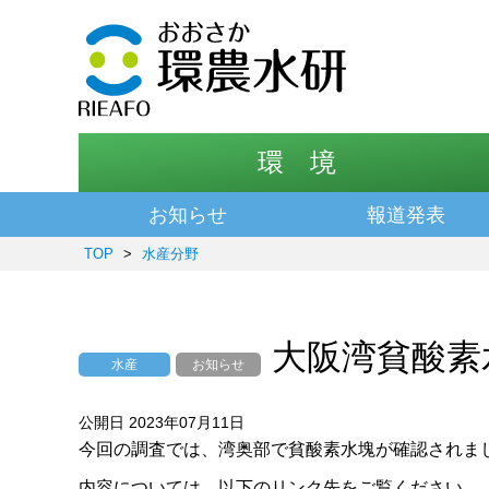
環 境
お知らせ
報道発表
TOP
>
水産分野
大阪湾貧酸素
水産
お知らせ
公開日 2023年07月11日
今回の調査では、湾奥部で貧酸素水塊が確認されま
内容については、以下のリンク先をご覧ください。