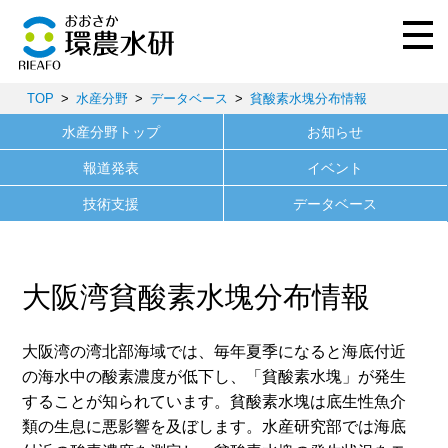
TOP
水産分野
データベース
貧酸素水塊分布情報
水産分野トップ
お知らせ
報道発表
イベント
技術支援
データベース
大阪湾貧酸素水塊分布情報
大阪湾の湾北部海域では、毎年夏季になると海底付近
の海水中の酸素濃度が低下し、「貧酸素水塊」が発生
することが知られています。貧酸素水塊は底生性魚介
類の生息に悪影響を及ぼします。水産研究部では海底