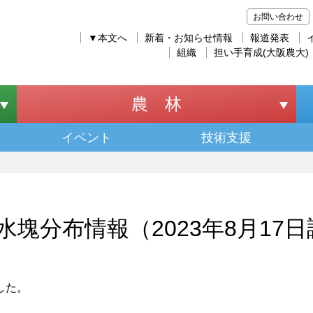
お問い合わせ
▼本文へ
新着・お知らせ情報
報道発表
組織
担い手育成(大阪農大)
農 林
イベント
技術支援
水塊分布情報（2023年8月17
した。