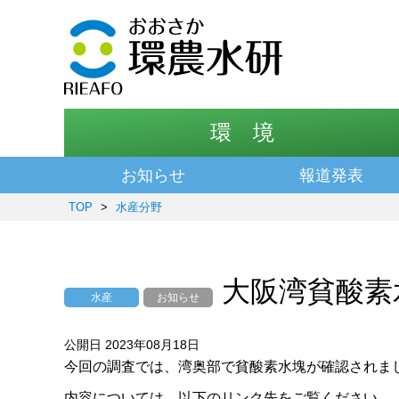
環 境
お知らせ
報道発表
TOP
>
水産分野
大阪湾貧酸素
水産
お知らせ
公開日 2023年08月18日
今回の調査では、湾奥部で貧酸素水塊が確認されま
内容については、以下のリンク先をご覧ください。