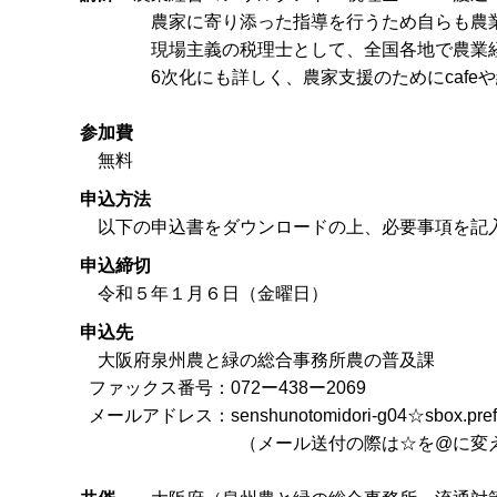
農家に寄り添った指導を行うため自らも農業を
現場主義の税理士として、全国各地で農業経営
6次化にも詳しく、農家支援のためにcafeや
参加費
無料
申込方法
以下の申込書をダウンロードの上、必要事項を記入
申込締切
令和５年１月６日（金曜日）
申込先
大阪府泉州農と緑の総合事務所農の普及課
ファックス番号：072ー438ー2069
メールアドレス：senshunotomidori-g04☆sbox.pref.os
（メール送付の際は☆を@に変えて送