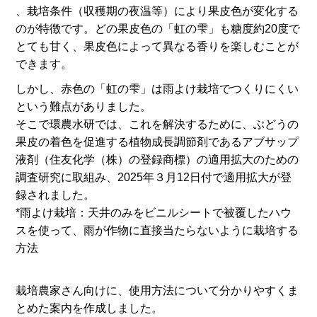
、栽培条件（収穫期の夜温等）により果皮色が変化する
のが特徴です。どの果皮色の「虹の雫」も糖度約20度で
とても甘く、果皮色によって異なる香りを楽しむことが
できます。
しかし、赤色の「虹の雫」は雨よけ栽培でつくりにくい
という難点がありました。
そこで環農水研では、これを解決するために、ぶどうの
果皮の着色を促進する植物成長調節剤であるアブサップ
液剤（住友化学（株）の登録商標）の適用拡大のための
調査研究に取組み、2025年３月12日付で適用拡大が登
録されました。
*雨よけ栽培：天井のみをビニルシートで被覆したハウ
スを使って、雨が作物に直接当たらないように栽培する
方法
栽培農家さん向けに、使用方法について分かりやすくま
とめた案内を作成しました。