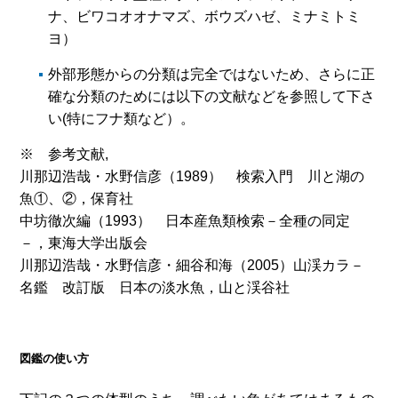
ナ、ビワコオオナマズ、ボウズハゼ、ミナミトミ
ヨ）
外部形態からの分類は完全ではないため、さらに正
確な分類のためには以下の文献などを参照して下さ
い(特にフナ類など）。
※ 参考文献,
川那辺浩哉・水野信彦（1989） 検索入門 川と湖の
魚①、②，保育社
中坊徹次編（1993） 日本産魚類検索－全種の同定
－，東海大学出版会
川那辺浩哉・水野信彦・細谷和海（2005）山渓カラ－
名鑑 改訂版 日本の淡水魚，山と渓谷社
図鑑の使い方