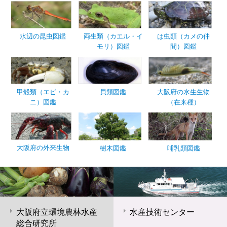
水辺の昆虫図鑑
両生類（カエル・イ
は虫類（カメの仲
モリ）図鑑
間）図鑑
甲殻類（エビ・カ
貝類図鑑
大阪府の水生生物
ニ）図鑑
（在来種）
大阪府の外来生物
樹木図鑑
哺乳類図鑑
大阪府立環境農林水産
水産技術センター
総合研究所