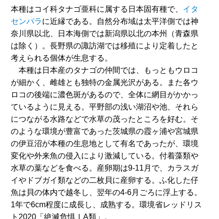
本種はコイ科タナゴ亜科に属する日本固有種で、
イタ
センパラ
に近縁である。自然分布域は太平洋側では神
奈川県以北、日本海側では新潟県以北の本州（青森県
は除く）。長野県の諏訪湖では移殖により定着したと
考えられる個体が生息する。
本種は日本産のタナゴの仲間では、もっともウロコ
が細かく、雌雄とも独特の金属光沢がある。また各ウ
ロコの後端に濃色斑があるので、全体に網目がかかっ
ているように見える。平野部の浅い湖沼や池、それら
につながる水路などで水草の茂ったところを好む。そ
のような環境が豊富であった茨城県の霞ヶ浦や宮城県
の伊豆沼が本種の生息地として有名であったが、環境
変化や外来魚の侵入により激減している。付着藻類や
水草の葉などを食べる。産卵期は9-11月で、カラスガ
イやドブガイ類などの二枚貝に産卵する。ふ化した仔
魚は貝の体内で越冬し、翌年の4-6月ごろに浮上する。
1年で6cm程度に成長し、成熟する。環境省レッドリス
ト2020「絶滅危惧ⅠA類」。