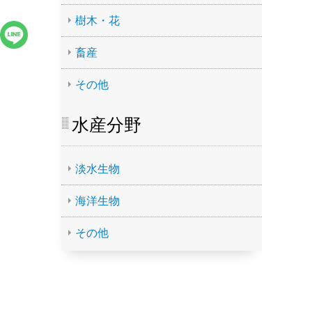
樹木・花
畜産
その他
水産分野
淡水生物
海洋生物
その他