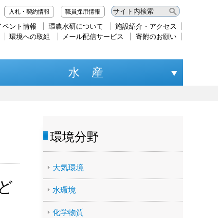
入札・契約情報
職員採用情報
イベント情報
環農水研について
施設紹介・アクセス
環境への取組
メール配信サービス
寄附のお願い
水 産
環境分野
大気環境
ど
水環境
化学物質