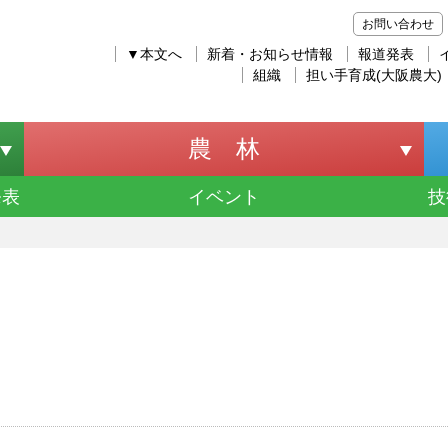
お問い合わせ
▼本文へ
新着・お知らせ情報
報道発表
組織
担い手育成(大阪農大)
農 林
発表
イベント
技