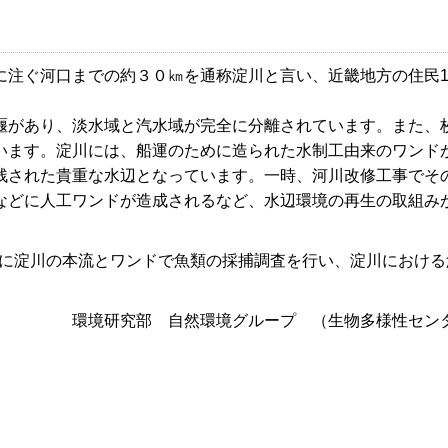
注ぐ河口までの約３０㎞を通称淀川と言い、近畿地方の住民10
堰があり、淡水域と汽水域が完全に分離されています。また、
います。淀川には、船運のために造られた水制工由来のワンド
残された貴重な水辺となっています。一時、河川改修工事でそ
などに人工ワンドが造成されるなど、水辺環境の再生の取組み
とに淀川の本流とワンドで魚類の採捕調査を行い、淀川における
環境研究部 自然環境グループ （生物多様性セン