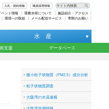
入札・契約情報
職員採用情報
イベント情報
環農水研について
施設紹介・アクセス
環境への取組
メール配信サービス
寄附のお願い
水 産
術支援
データベース
微小粒子状物質（PM2.5）成分分析
粒子状物質調査
大阪湾の水温速報
大阪湾赤潮情報