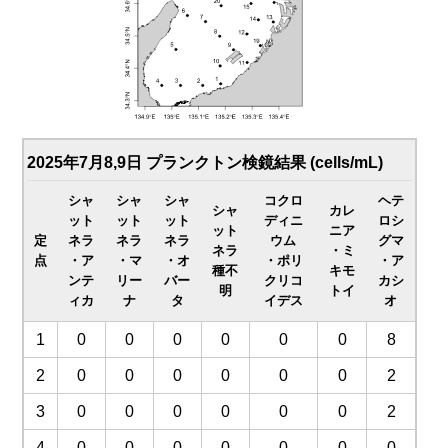
2025年7月8,9日 プランクトン検鏡結果 (cells/mL)
シャ
シャ
シャ
コクロ
ヘテ
シャ
カレ
ット
ット
ット
ディニ
ロシ
ット
ニア
定
ネラ
ネラ
ネラ
ウム
グマ
ネラ
・ミ
点
・ア
・マ
・オ
・ポリ
・ア
種不
キモ
ンテ
リー
バー
クリコ
カシ
明
トイ
ィカ
ナ
タ
イデス
オ
1
0
0
0
0
0
0
8
2
0
0
0
0
0
0
2
3
0
0
0
0
0
0
2
4
0
0
0
0
0
0
0