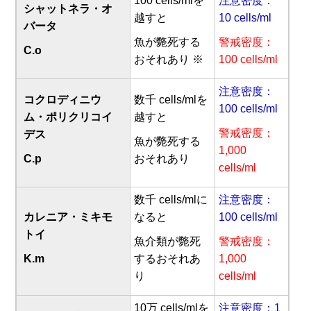
100 cells/mlを
注意密度：
シャットネラ・オ
越すと
10 cells/ml
バータ
魚が斃死する
警戒密度：
C.o
おそれあり ※
100 cells/ml
注意密度：
コクロディニウ
数千 cells/mlを
100 cells/ml
ム・ポリクリコイ
越すと
警戒密度：
デス
魚が斃死する
1,000
C.p
おそれあり
cells/ml
数千 cells/mlに
注意密度：
カレニア・ミキモ
なると
100 cells/ml
トイ
魚介類が斃死
警戒密度：
K.m
するおそれあ
1,000
り
cells/ml
10万 cells/mlを
注意密度：1