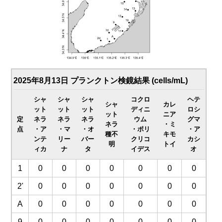
2025年8月13日 プランクトン検鏡結果 (cells/mL)
シャ
シャ
シャ
コクロ
ヘテ
シャ
カレ
ット
ット
ット
ディニ
ロシ
ット
ニア
定
ネラ
ネラ
ネラ
ウム
グマ
ネラ
・ミ
点
・ア
・マ
・オ
・ポリ
・ア
種不
キモ
ンテ
リー
バー
クリコ
カシ
明
トイ
ィカ
ナ
タ
イデス
オ
1
0
0
0
0
0
0
0
2'
0
0
0
0
0
0
0
A
0
0
0
0
0
0
0
9
0
0
0
0
0
0
0