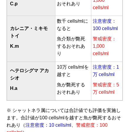
1,000
C.p
おそれあり
cells/ml
数千 cells/mlに
注意密度：
カレニア・ミキモ
なると
100 cells/ml
トイ
魚介類が斃死
警戒密度：
K.m
するおそれあ
1,000
り
cells/ml
10万 cells/mlを
注意密度：1
ヘテロシグマ アカ
越すと
万 cells/ml
シオ
魚が斃死する
警戒密度：5
H.a
おそれあり
万 cells/ml
※ シャットネラ属については合計値でも評価を実施し
ます。合計値が100 cells/mlを越すと魚が斃死するおそ
れあり（
注意密度：10 cells/ml
、
警戒密度：100