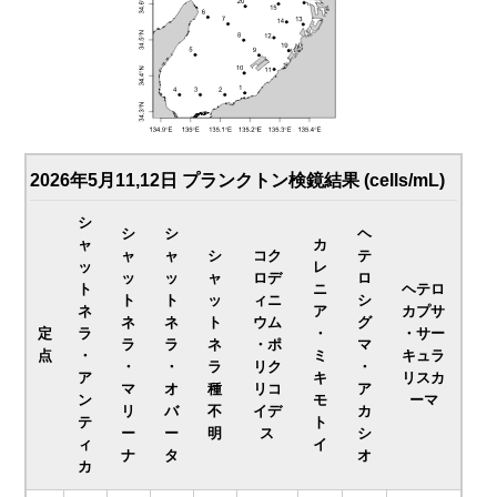
2026年5月11,12日 プランクトン検鏡結果 (cells/mL)
シ
シ
シ
ヘ
ャ
カ
ャ
ャ
シ
コク
テ
ッ
レ
ッ
ッ
ャ
ロデ
ロ
ト
ニ
ヘテロ
ト
ト
ッ
ィニ
シ
ネ
ア
カプサ
ネ
ネ
ト
ウム
グ
定
ラ
・
・サー
ラ
ラ
ネ
・ポ
マ
点
・
ミ
キュラ
・
・
ラ
リク
・
ア
キ
リスカ
マ
オ
種
リコ
ア
ン
モ
ーマ
リ
バ
不
イデ
カ
テ
ト
ー
ー
明
ス
シ
ィ
イ
ナ
タ
オ
カ