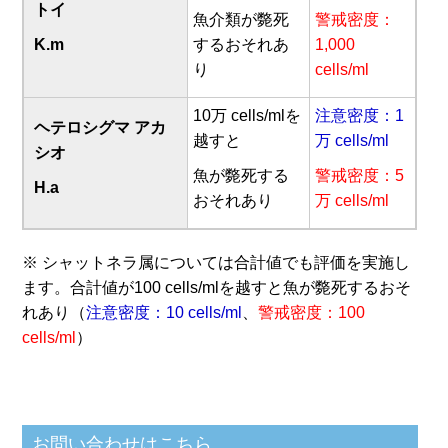
トイ
魚介類が斃死
警戒密度：
K.m
するおそれあ
1,000
り
cells/ml
10万 cells/mlを
注意密度：1
ヘテロシグマ アカ
越すと
万 cells/ml
シオ
魚が斃死する
警戒密度：5
H.a
おそれあり
万 cells/ml
※ シャットネラ属については合計値でも評価を実施し
ます。合計値が100 cells/mlを越すと魚が斃死するおそ
れあり（
注意密度：10 cells/ml
、
警戒密度：100
cells/ml
）